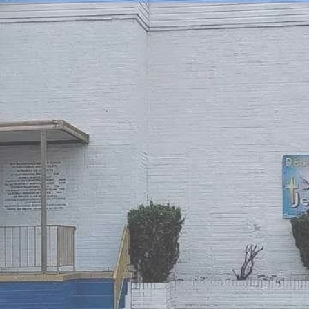
 MIRACLE DE LA NOUVELLE 
ISTÈRES INTERNATIONAUX I
UÉRISON ET LA DÉLIVRANCE P
ons
L'invitation - Demande de prière
Écoutez notre commu