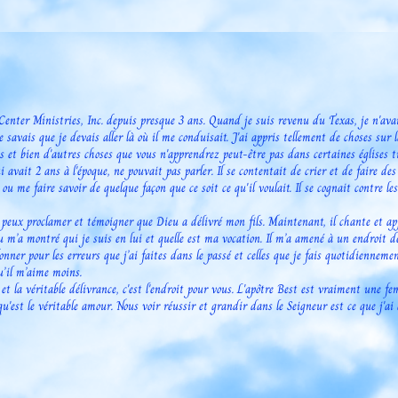
enter Ministries, Inc. depuis presque 3 ans. Quand je suis revenu du Texas, je n'avai
savais que je devais aller là où il me conduisait. J'ai appris tellement de choses sur la
s et bien d'autres choses que vous n'apprendrez peut-être pas dans certaines églises t
 avait 2 ans à l'époque, ne pouvait pas parler. Il se contentait de crier et de faire des
u me faire savoir de quelque façon que ce soit ce qu'il voulait. Il se cognait contre le
 peux proclamer et témoigner que Dieu a délivré mon fils. Maintenant, il chante et app
m’a montré qui je suis en lui et quelle est ma vocation. Il m’a amené à un endroit de
nner pour les erreurs que j’ai faites dans le passé et celles que je fais quotidienneme
qu’il m’aime moins.
 et la véritable délivrance, c'est l'endroit pour vous. L'apôtre Best est vraiment une f
u'est le véritable amour. Nous voir réussir et grandir dans le Seigneur est ce que j'ai