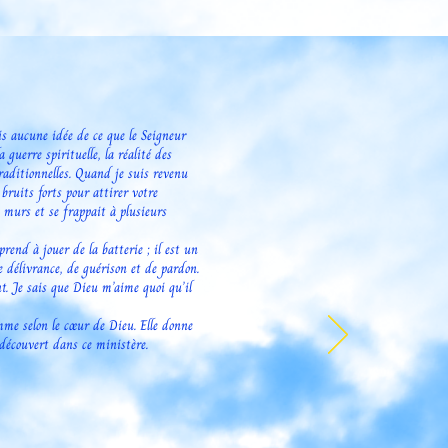
s aucune idée de ce que le Seigneur
 guerre spirituelle, la réalité des
raditionnelles. Quand je suis revenu
 bruits forts pour attirer votre
s murs et se frappait à plusieurs
rend à jouer de la batterie ; il est un
 délivrance, de guérison et de pardon.
nt. Je sais que Dieu m’aime quoi qu’il
emme selon le cœur de Dieu. Elle donne
 découvert dans ce ministère.