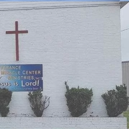
DÉLIVRANCE
NC.
OUR VOUS !!!
nauté/galerie
New Page
Impliquez-vous
Faire un don