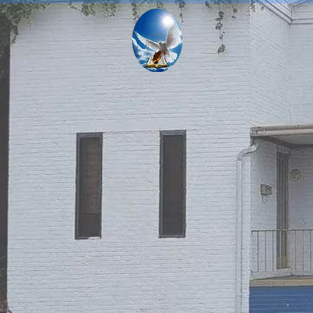
CENTRE DES
MIN
IL Y A LA G
Maison
À propos
Sensibilisation communautaire
Pri