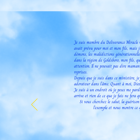
Je suis membre du Deliverance Miracle C
avait prévu pour moi et mon fils, mais je 
démons, les malédictions générationnelle
dans la région de Goldsboro, mon fils, qui
attention. Il ne pouvait pas dire maman o
reprises.
Depuis que je suis dans ce ministère, je
adorateur dans l’âme. Quant à moi, Dieu 
Je suis à un endroit où je peux me pardo
arrive et rien de ce que je fais ne fera 
Si vous cherchez le salut, la guérison
l'exemple et nous montre ce q